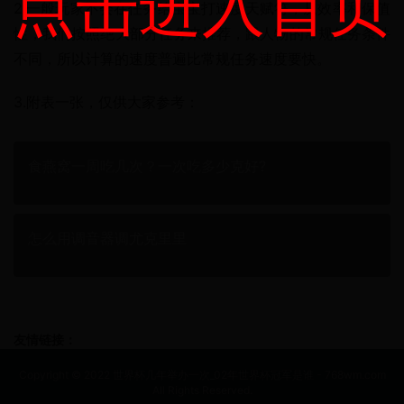
点击进入首页
2.一般玩家不会在任务给宝宝打速度天赋符，从效率和保值
性，我们按照绝大部分任务来推荐，跟人物的常规任务条件
不同，所以计算的速度普遍比常规任务速度要快。
3.附表一张，仅供大家参考：
食燕窝一周吃几次？一次吃多少克好?
怎么用调音器调尤克里里
友情链接：
Copyright © 2022 世界杯几年举办一次_02年世界杯冠军是谁 - 768wm.com
All Rights Reserved.