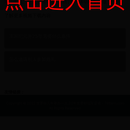
点击进入首页
站，手机、平板或者电脑，我们专对移动端专门做了优化。
了解更多视频下载内容
王国纪元升25堡需要什么条件
怎么邀请别人参加婚礼
友情链接：
Copyright © 2022 世界杯几年举办一次_02年世界杯冠军是谁 - 768wm.com
All Rights Reserved.