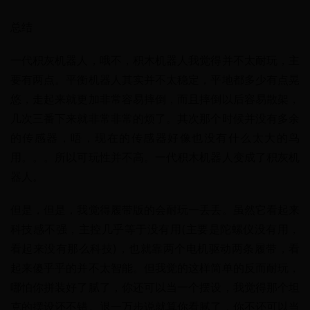
总结
一代积灰机器人，哦不，积木机器人我觉得并不太耐玩，主
要有两点。平衡机器人其实并不太稳定，平地都多少有点晃
悠，走起来就更加非常容易摔倒，而且摔倒以后容易散架，
几次三番下来就非常非常的烦了。其次那个时候并没有多余
的传感器，唔，现在的传感器好像也没有什么太大的鸟
用。。。所以可玩性并不高。一代积木机器人变成了积灰机
器人。
但是，但是，我觉得履带版的会耐玩一丢丢。虽然它看起来
科技感不强，主控几乎等于没有用(主要是陀螺仪没有用，
看起来没有那么科技)，也就靠两个电机驱动两条履带，看
起来傻乎乎的并不太智能。但我觉的这样简单的反而耐玩，
哪怕你拼装好了腻了，你还可以当一个摆设，我觉得那个坦
克的摆设还不错。退一万步说就算你看腻了，你不还可以当