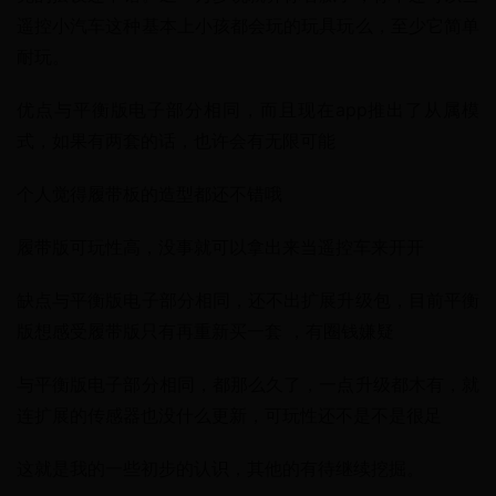
遥控小汽车这种基本上小孩都会玩的玩具玩么，至少它简单
耐玩。
优点与平衡版电子部分相同，而且现在app推出了从属模
式，如果有两套的话，也许会有无限可能
个人觉得履带板的造型都还不错哦
履带版可玩性高，没事就可以拿出来当遥控车来开开
缺点与平衡版电子部分相同，还不出扩展升级包，目前平衡
版想感受履带版只有再重新买一套 ，有圈钱嫌疑
与平衡版电子部分相同，都那么久了，一点升级都木有，就
连扩展的传感器也没什么更新，可玩性还不是不是很足
这就是我的一些初步的认识，其他的有待继续挖掘。