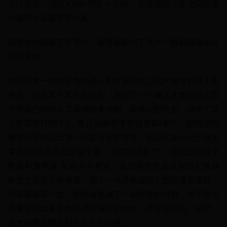
出计算器，得出1086-978 = 108)，但是实际上这之间的零
件差完全在履带零件多。
我简单的翻看了下零件，履带版新出了几个一眼就能看出区
别的零件。
我试图拿一代的平衡机器人配件表去对二代的履带机器人配
件表，找出其中零件的区别。我找了一个晚上才发现其实官
方早就已经给出了新增的零件图。我有点想吐血。新增了这
么多零件(108个)，而且光履带零件就有80来个，那就说明
履带款不仅仅比第一代多出很多零件，也会比第一代少很多
零件(很明显的就是轮子啊，之类的没有了)，也就是目前平
衡版和履带版 互相并不兼容，在目前官方还没有出扩展插
件包之前这点很尴尬。买了一代平衡版的人想玩履带版的，
只有重新买一盒，然而这造成了一定程度的浪费。关于这点
是履带版出来平衡版用户最大的抱怨，不管是论坛、贴吧、
张大妈哪儿哪儿都是这点的吐槽。