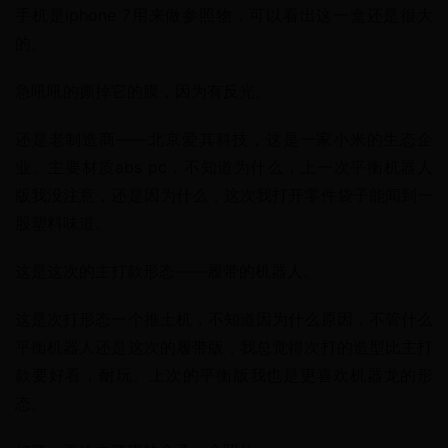
手机是iphone 7用来做参照物，可以看出这一盒还是很大
的。
急吼吼的撕掉它的膜，因为有反光。
还是老制造商——北京爱其科技，这是一家小米的生态企
业。主要材质abs pc，不知道为什么，上一次平衡机器人
版我没注意，还是因为什么，这次我打开零件袋子能闻到一
股塑料味道。
这是这次的主打款形态——履带的机器人。
这是次打形态一个推土机，不知道因为什么原因，不管什么
平衡机器人还是这次的履带版，我总觉得次打的造型比主打
款要好看，耐玩。上次的平衡版我也是更喜欢机器龙的形
态。