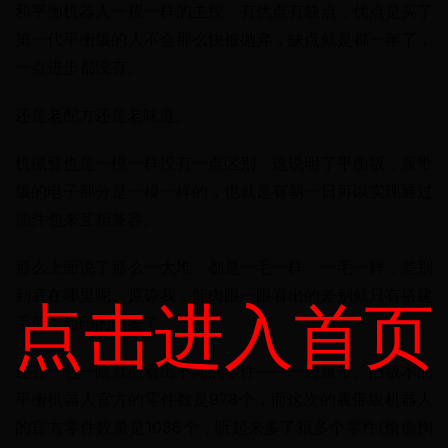
和平衡机器人一模一样的主控，有优点有缺点，优点是买了
第一代平衡版的人不会那么快被抛弃，缺点就是都一年了，
一点进步都没有。
还是老配方还是老味道。
机械臂也是一模一样没有一点区别，这说明了平衡版，履带
版的电子部分是一模一样的，也就是有朝一日可以实现通过
插件包来互相兼容。
那么上面说了那么一大堆，都是一毛一样，一毛一样，差别
到底在哪里呢。原谅我，能肉眼一眼看出的差别就只有搭建
点击进入首页
手册上面印的图案了。
还有一包一眼就能看出不同的零件——一袋履带。旧版本的
平衡机器人官方的零件数是978个，而这次的履带版机器人
的官方零件数量是1086个，听起来多了很多个零件(偷偷掏