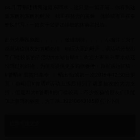
ps.千万别吐槽我这篇东西水，这只是一篇开箱，你看到这
篇东西的东西的时候，我正在努力的拼装，体验或者正在奋
笔疾书写下一篇关于它更加详细的体验和报告。
部分先导预览图。。。。。敬请期待。。。。小编注：为了
感谢诸位值友的首晒热情，响应大家的呼声，该活动分裂出
了门槛较低的子活动#本站首晒#！欢迎大家来分享本站还
没晒过的好物，为值友提供更多购物参考！原创话题征稿：
#首晒# 重赏征集令 — 晒出Ta的第一次2015年12.30日更
新：自咱们#首晒#活动上线后得到了诸多值友的大力支
持，但是因为#首晒#的门槛较高，不少投稿的朋友们没能
加上首晒的标签，为了感...19210643185原创小小值
推荐专题更多