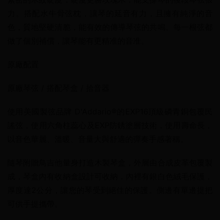
力。搭配水牛骨弦枕，讓琴的延音有力，且擁有純淨的音
色，質地堅硬清脆，能有效的傳導琴弦的共鳴。每一根弦都
做了個別補償，讓琴能有更精准的音准。
原廠配置
原廠琴弦 / 搭配琴盒 / 拾音器
使用美國製弦品牌 D'Addario®的EXP16頂級磷青銅包覆民
謠弦，使用六角柱蕊心及EXP防銹塗層技術，使​​用壽命長，
以音色華麗、溫暖、音量大與舒適的彈奏手感著稱。
隨琴附贈鳥吉他量身打造木製琴盒，外層由合成皮革包覆製
成，琴盒內有收納盒設計可收納，內裡有銀白色絨毛保護，
厚度達2公分，讓您的琴受到絕佳的保護。側邊有單邊提把
可供手提攜帶。