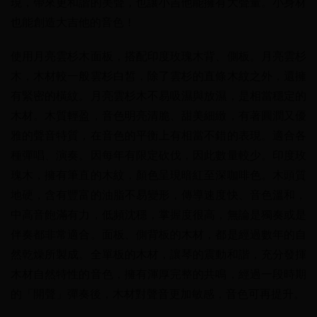
現，帶來更和諧的美聲，也讓小吉他能擁有大聲量。小身材
也能創造大吉他的音色！
使用月亮雲杉木面板，搭配印度玫瑰木背、側板。月亮雲杉
木，木材較一般雲杉白皙，除了雲杉的直條木紋之外，還擁
有緊密的橫紋。月亮雲杉木不易吸濕與放濕，是相當穩定的
木材。木質輕盈，音色明亮清脆、甜美細緻，有著圓潤又優
雅的聲音特質，在音色的平衡上有相當不錯的表現。適合各
種彈唱、演奏。因每年有限定砍伐，因此數量較少。印度玫
瑰木，擁有筆直的木紋，顏色呈現暗紅至深咖啡色。木頭質
地硬，含有豐富的油脂不易變形，傳導速度快、音色溫和，
中高音飽滿有力，低頻沈穩，掌握度很高，無論是獨奏或是
伴奏都非常適合。面板、側背板的木材，都是經過數年的自
然乾燥所製成。全單板的木材，讓琴的震動和諧，充分發揮
木材自然特性的音色，擁有渾厚完整的共鳴，經過一段時期
的「開聲」彈奏後，木材對聲音更加敏感，音色可再提升。