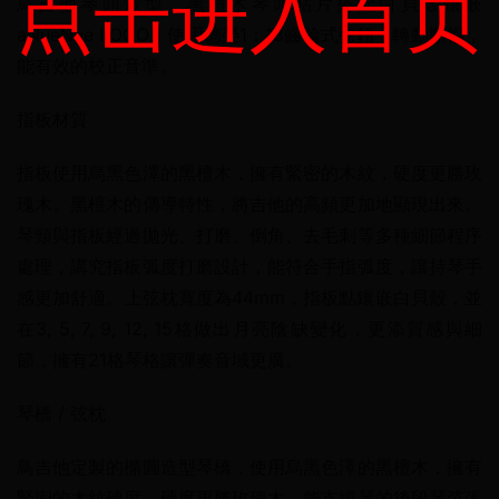
点击进入首页
鳥吉他琴頭造型，黑檀木琴頭貼片搭配白貝殼鑲嵌 
aNueNue LOGO。使用德榮1：18齒輪式弦鈕，轉動順暢，
能有效的校正音準。
指板材質
指板使用烏黑色澤的黑檀木，擁有緊密的木紋，硬度更勝玫
瑰木。黑檀木的傳導特性，將吉他的高頻更加地顯現出來。
琴頸與指板經過拋光、打磨、倒角、去毛刺等多種細節程序
處理，講究指板弧度打磨設計，能符合手指弧度，讓持琴手
感更加舒適。上弦枕寬度為44mm，指板點鑲嵌白貝殼，並
在3, 5, 7, 9, 12, 15格做出月亮陰缺變化，更添質感與細
節，擁有21格琴格讓彈奏音域更廣。
琴橋 / 弦枕
鳥吉他定製的橢圓造型琴橋，使用烏黑色澤的黑檀木，擁有
緊密的木紋硬度，硬度更勝玫瑰木，能支撐琴的後段琴弦張