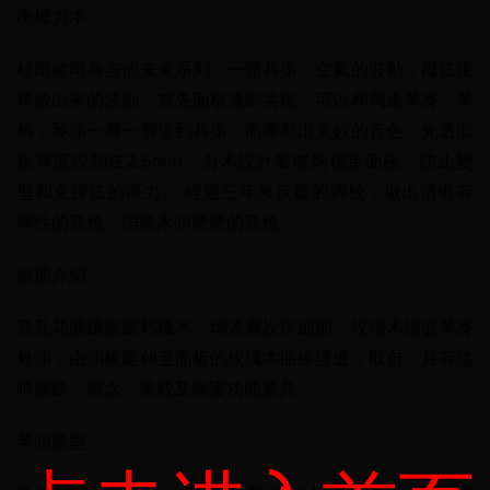
衡樑力木
杉田健司為吉他未來系列「一體共振」空氣的波動，撥弦後
釋放出來的波動，首先面板達到共振，可以和周邊琴身，琴
柄，琴頭一層一層達到共振，而帶動出美妙的音色。光透面
板厚度控制在2.5mm，力木設計要能夠穩定面板，防止變
型和支撐弦的張力。 經過三年來反覆的調校，做出清晰有
彈性的音色，消除木頭硬硬的音色。
細節介紹
音孔花圈鑲嵌腐朽楓木，增添層次與細節。玫瑰木鑲嵌琴身
外側，由側板延伸至面板的玫瑰木曲線護邊，取自「月有陰
晴圓缺」概念，美觀及保護功能兼具。
琴頭造型