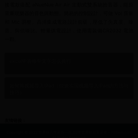
接電款搭配 aNueNue Air Air 主動式雙系統拾音器，能原
音重現樂器的音色與動態。簡易的控制設計，可做 Vol 音量
和 Mic 調整。高清集成電路設計前級，壓低了失真度、噪
音、與信噪比。輕量供電設計，使用需裝備CR2032 電池
一顆。
excel中表格中文字怎么换行
如何将视频导入iPad（快速实现视频导入iPad的方法与
技巧）
友情链接：
Copyright © 2022 世界杯几年举办一次_02年世界杯冠军是谁 - 768wm.com
All Rights Reserved.