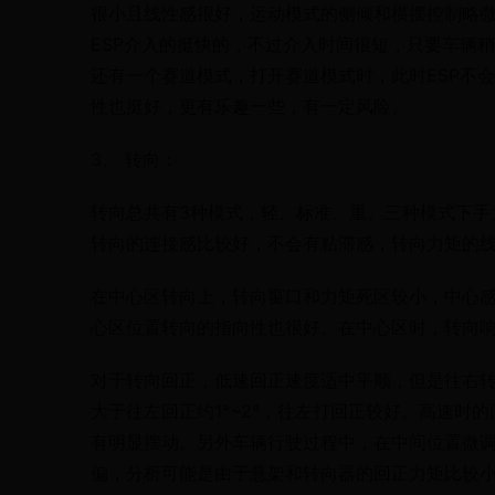
很小且线性感很好，运动模式的侧倾和横摆控制略
ESP介入的挺快的，不过介入时间很短，只要车辆稍
还有一个赛道模式，打开赛道模式时，此时ESP不
性也挺好，更有乐趣一些，有一定风险。
3、 转向：
转向总共有3种模式，轻、标准、重。三种模式下手
转向的连接感比较好，不会有粘滞感，转向力矩的
在中心区转向上，转向窗口和力矩死区较小，中心
心区位置转向的指向性也很好。在中心区时，转向
对于转向回正，低速回正速度适中平顺，但是往右
大于往左回正约1°~2°，往左打回正较好。高速时
有明显摆动。另外车辆行驶过程中，在中间位置微调
偏，分析可能是由于悬架和转向器的回正力矩比较