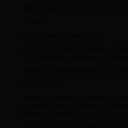
低速或原地快速打转向时，有轻微catch up（助
4、 制动：
这台Model3制动给人的感受不算太好。
中度制动时，踏板力偏大，踩着有些费劲，在城市
望。而且踏板行程较短，调整性较一般，不过制动
重度制动时，踏板对脚的支撑比较到位，ABS介入
5、 底盘平顺性：
初级平顺性上我觉得能接受，车身控制较好，车辆
动。车辆经过抛跳路面上，车身收敛较好，车辆的
辆对于纵向冲击的化解较一般，头会在头枕上前后