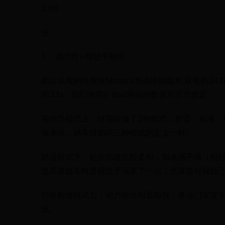
3.00
分
1、 动力性+驾驶平顺性：
此次试驾的特斯拉Model3为高性能版本,双电机34
间3.1s，我们使用V-Box测得的数据和官方接近。
在动力模式上，特斯拉做了3种模式，舒适、标准、疯
验来说，确实就如同三种模式的定义一样。
舒适模式下，起步加速比较柔和，加速感不强（相
是高速超车时显得过于温柔了一点，尤其是对我自
切换标准模式后，动力输出明显加强，各油门深度
况。