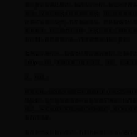
重点肯定是疯狂模式，如同名字一样，确实对于很
尝试，没有经验的人挺容易吓着的。我比较喜欢用
出并不会那么突然，日常都能满足。而且我觉得特
相对较大，也正是由于这样，开的时间长点脚有点容易
好控制，很容易窜出去，低速调整油门有点费劲。
在驾驶平顺性上，我觉得特斯拉做的挺好，三种模式下
in/tip out时，车辆没有明显的迟滞、冲击、
2、 操稳：
特斯拉Model3高性能版本轮胎前轮尺寸为235/40
现较好，起步急加速或者中途急加速车辆稳定性很
稳定，并且加速时车辆的俯仰控制很好，俯仰角度
有打滑现象。
有两种驾驶和操控模式，分别为标准和运动，进行