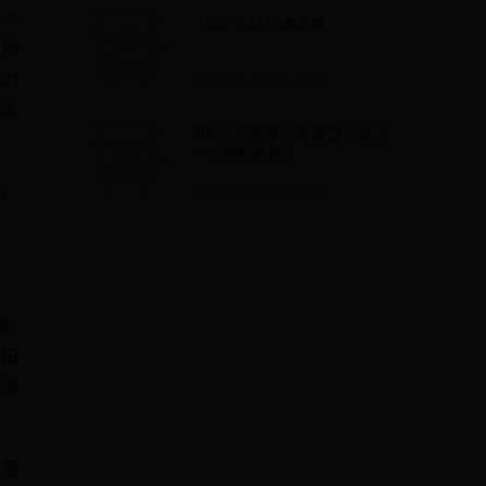
路上
《lol》957在哪直播
力输
板力
2025-05-08 07:48:58
么
300大作战哪个专属强？最后
一个强到离谱！
 
2025-05-20 02:02:04
表
依旧
轮没
倾量