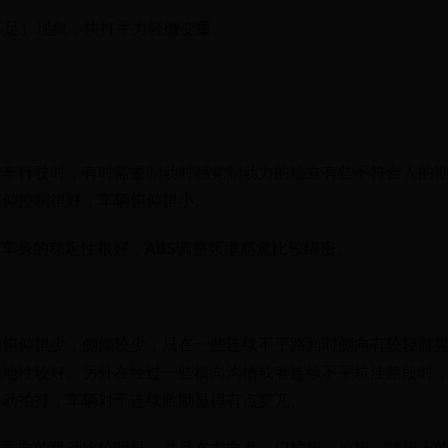
力不足）现象，快打手力轻微变重。
跟车行驶时，有时需要制动时感觉制动力的建立有些不符合人的
俯仰控制很好，车辆俯仰很小。
时车身的稳定性很好，ABS调整频率感觉比较绵密。
的俯仰很少，侧倾较少，只在一些连续不平路面时侧向有较轻微
贴地性较好。另外在经过一些横向沟槽或者连续不平坑洼路段时
运动拍打，车辆对于连续激励显得有点突兀。