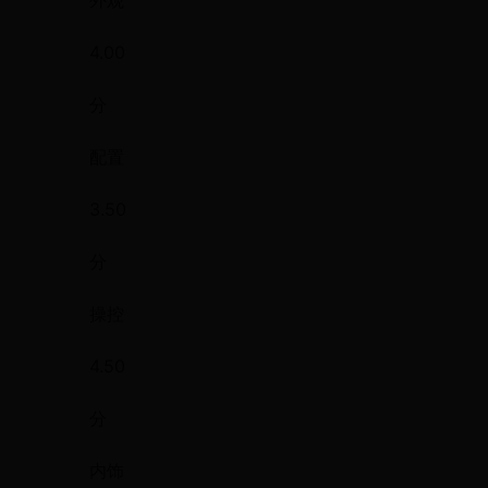
外观
4.00
分
配置
3.50
分
操控
4.50
分
内饰