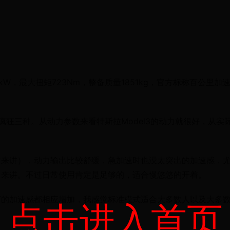
3kW，最大扭矩723Nm，整备质量1851kg，官方标称百公里加
狂三种。从动力参数来看特斯拉Model3的动力就很好，从实
对来讲），动力输出比较舒缓，急加速时也没太突出的加速感，
己来讲。不过日常使用肯定是足够的，适合慢悠悠的开着。
下的加速感都相应增加，我感觉标准模式适合大多数人以及大多
点击进入首页