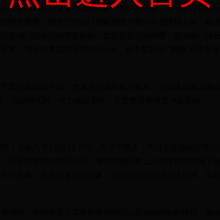
多人来讲瞬间的加速度是比较疯狂，加速感很强，一般不建议在
疯狂模式驾驶，因为它的油门踏板初段只要你不是踩得太深，动
斯拉的油门踏板控制性挺好的，比较容易控制调整，因为油门踏
累。我开过美国的新势力Rivian，那个车的油门踏板就没有这
驾驶都比较平稳，尤其是舒适和标准模式，在低速或者高速tip
耸动现象。疯狂模式时，动力输出更快，但是也没有明显冲击耸动。
 R19，后轮尺寸265/35 R19，尺寸不算大，不过在直线稳定性上
好，没有扭矩转向情况出现，哪怕是瞬间那么大加速度的情况下
几乎可忽略，没有明显抬头现象，此时轮胎的抓地力也很好，车
单移线时，两种模式下车辆的横摆响应以及侧倾控制都很好，侧