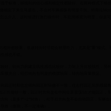
微强于标准，移线时的信心感和稳定性都较好。在两种模式下移
微稳定下来立马退出，不会对车辆操纵有明显干扰。特斯拉Mode
会怎么介入，这时候进行激烈操作时，车轮滑移更为明显，但是
力相对都较重，低速转向时可能会稍显吃力，尤其是“重”模式。
线性感也不错。
感较好。转向力的建立线性感也比较好，力矩上升比较线性，另
响应很充分，轻打转向有明显的横摆响应，转向响应量很足。
转向回正时和往左转向回正时轻微不一致，往右打回正后的残留
的回正性能较一般，回正时方向盘在中间位置震荡1次才能回正，
方向（最多1°~2°转角），松手后方向盘不会自动回正，车辆会
小导致（推测，不一定准确）。