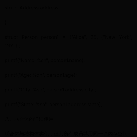
struct Address address;
};
struct Person person1 = {"Alice", 25, {"New York", 
"NY"}};
printf("Name: %sn", person1.name);
printf("Age: %dn", person1.age);
printf("City: %sn", person1.address.city);
printf("State: %sn", person1.address.state);
八、联合体的详细使用
联合体与结构体类似，但其所有成员共用同一块内存空间，