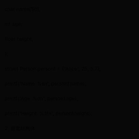
char name[50];
int age;
float height;
};
struct Person person1 = {"Alice", 25, 5.7};
printf("Name: %sn", person1.name);
printf("Age: %dn", person1.age);
printf("Height: %.1fn", person1.height);
2. 嵌套结构体