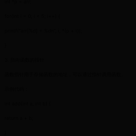
int *p = arr;
for(int i = 0; i < 5; i++) {
printf("arr[%d] = %dn", i, *(p + i));
}
3. 指向函数的指针
函数指针用于存储函数的地址，可以通过指针调用函数。
示例代码：
int add(int a, int b) {
return a + b;
}