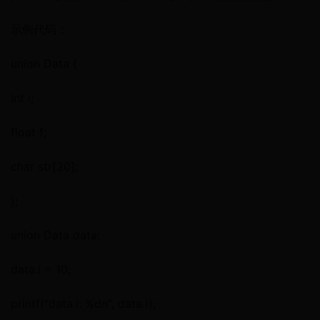
示例代码：
union Data {
int i;
float f;
char str[20];
};
union Data data;
data.i = 10;
printf("data.i: %dn", data.i);