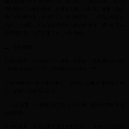
福特翼虎配钥匙的价格可没个准儿哟。一般来说呢，在 4S 
店配钥匙可能稍微贵点，大概要个两三千块钱。要是去外面
专门的配钥匙店，价格可能会相对便宜点，一千多块钱也能
搞定。当然啦，具体价格还得看你所在的地区、钥匙的复杂
程度等因素，说不定还会有一些波动呢。
二、影响因素
1. 钥匙类型：福特翼虎有不同类型的钥匙，像普通钥匙和智
能钥匙价格就不一样，智能钥匙可能更贵一些。
2. 车辆年份：车子年份越新，配钥匙的难度可能相对较
大，价格也就会相应高些。
3. 地区差异：不同地区的物价水平不同，配钥匙的价格也
会有差异。
4. 服务质量：有些店提供的服务更周到，可能价格会稍微高