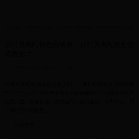
HOME
>
世界杯今天赛程
>
福特翼虎配钥匙价格表，福特翼虎配钥匙价格表
图片
福特翼虎配钥匙价格表，福特翼虎配钥匙价
格表图片
•
2025-10-31 02:49:31
•
1344
福特翼虎配钥匙价格是多少呢，一般影响价格的原因有哪
些？汽车大师平台的专业技师为你详细解答福特翼虎配钥匙
价格范围、影响因素、优惠信息、购买建议，车型特点、用
户评价等详细信息。
一、价格范围