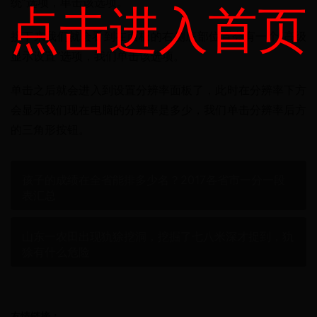
统”选项，单击该选项。
点击进入首页
接下来我们就会看到在面板的右侧底部位置会有一个“高级
显示设置”选项，我们单击该选项。
单击之后就会进入到设置分辨率面板了，此时在分辨率下方
会显示我们现在电脑的分辨率是多少，我们单击分辨率后方
的三角形按钮。
孩子的成绩在全省能排多少名？2017各省市一分一段
表汇总
山东一农田出现犰狳挖洞，挖掘了七八米深才捉到，犰
狳有什么危险
友情链接：