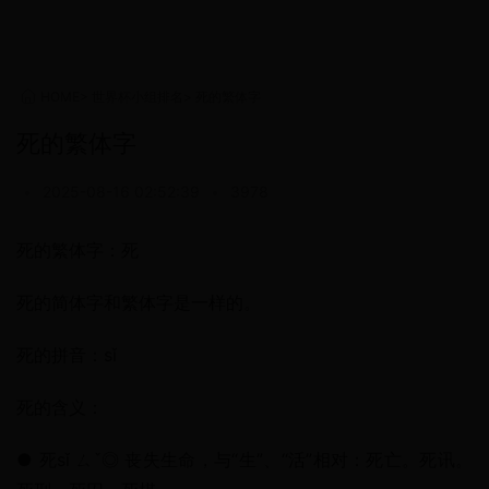
HOME
>
世界杯小组排名
>
死的繁体字
死的繁体字
•
2025-08-16 02:52:39
•
3978
死的繁体字：死
死的简体字和繁体字是一样的。
死的拼音：sǐ
死的含义：
● 死sǐ ㄙˇ◎ 丧失生命，与“生”、“活”相对：死亡。死讯。