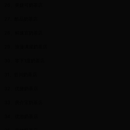
26、美婕可奶茶店
27、酷品奶茶店
28、鲜速宜奶茶店
29、浪漫满屋奶茶店
30、零下1度奶茶店
31、哲川奶茶店
32、优捷奶茶店
33、房介宝奶茶店
34、优游奶茶店