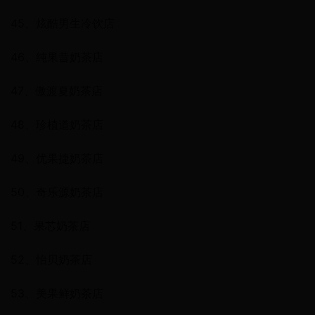
45、炫酷男生冷饮店
46、纯果昔奶茶店
47、傲渡夏奶茶店
48、珍植道奶茶店
49、优果捷奶茶店
50、奇乐源奶茶店
51、果芯奶茶店
52、怡贝奶茶店
53、美果鲜奶茶店