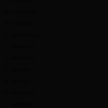
07、果果堂奶茶店
08、小曲儿奶茶店
09、千亿奶茶店
10、炫酷男生冷饮店
11、碰碰凉奶茶店
12、纯果昔奶茶店
13、优鲜奶茶店
14、萃悦奶茶店
15、味美佳奶茶店
16、准喝奶茶店