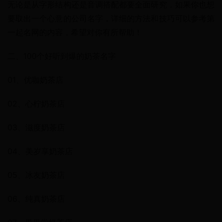
无论是从字形结构还是音调搭配都要全面研究，如果你也想
要取出一个心意的公司名字，详细的方法和技巧可以参考第
一起名网的内容，希望对你有所帮助！
二、100个好听到爆的奶茶名字
01、优咖奶茶店
02、心柠奶茶店
03、滋度奶茶店
04、美岁享奶茶店
05、冰友奶茶店
06、纯真奶茶店