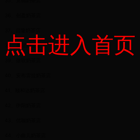
35、竟驰奶茶店
36、创盈奶茶店
37、昌隆奶茶店
点击进入首页
38、奥斯奶茶店
39、微软奶茶店
40、安布雷拉奶茶店
41、顺和达奶茶店
42、伊阳奶茶店
43、优咖奶茶店
44、小曲儿奶茶店