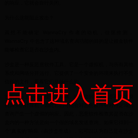
的响应，它就会自行关闭。
为什么这能阻止攻击？
虽然不能确定 WannaCry 作者的动机，但据推测，
WannaCry 中包含了这种域名查询功能的目的是让赎金软件
能够检查它是否在沙盒内。
沙盒是一种反恶意软件工具。它是一个虚拟机，与所有其他
系统和网络分开运行。它提供了一个安全的环境来执行不受
信任的文件，看看它们是做什么的。
点击进入首页
沙盒实际上没有连接到互联网。但沙盒的目的是尽可能地模
仿真实的计算机，因此它们可能会对恶意软件针对特定域的
查询产生一个虚假的响应。因此，恶意软件检查其是否在沙
盒内的一种方法是向一个假的域名发送查询。如果它得到一
个“真实的”响应（由沙盒生成），它可以认为自己是在沙盒