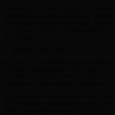
沪穷致富靠拆迁！若今后没有个千万回报，守在下只角闵行
滚地龙的那份艰苦有几个扛得住，师爷一身感叹，闵行滚地
龙穷屌丝有时候那股拓荒牛的憨劲真的令人叹服。面包会有
的，拆迁也会有的，至猴年马月，问问那算命老师便知！等
着吧！闵行滚地龙们！
叁、梅陇大本营（益梅路、益文路）
稍息、立正、还礼！怀念梅陇滚地龙！生平不见老梅陇，便
称沪穷也徒然！英雄辈出的光阴里，这里刀光血影、杀气阵
阵。多年前，与同为滚地龙的长宁帮一战，堪称是惊天地、
泣鬼神的传世之作，也是沪穷滚地龙瘪三们的最后血腥！
滚地龙老街现在早已变成公房老破小，几户钉子户仍有苏北
傲骨，纵使软磨硬泡，也无奈消除其老死于此地之心。残街
陋巷里，手拿利器跋扈咄咄逼人的苏北阿混们早已湮灭，但