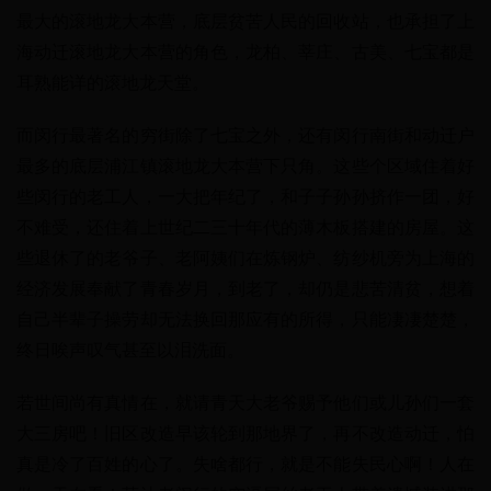
最大的滚地龙大本营，底层贫苦人民的回收站，也承担了上
海动迁滚地龙大本营的角色，龙柏、莘庄、古美、七宝都是
耳熟能详的滚地龙天堂。
而闵行最著名的穷街除了七宝之外，还有闵行南街和动迁户
最多的底层浦江镇滚地龙大本营下只角。这些个区域住着好
些闵行的老工人，一大把年纪了，和子子孙孙挤作一团，好
不难受，还住着上世纪二三十年代的薄木板搭建的房屋。这
些退休了的老爷子、老阿姨们在炼钢炉、纺纱机旁为上海的
经济发展奉献了青春岁月，到老了，却仍是悲苦清贫，想着
自己半辈子操劳却无法换回那应有的所得，只能凄凄楚楚，
终日唉声叹气甚至以泪洗面。
若世间尚有真情在，就请青天大老爷赐予他们或儿孙们一套
大三房吧！旧区改造早该轮到那地界了，再不改造动迁，怕
真是冷了百姓的心了。失啥都行，就是不能失民心啊！人在