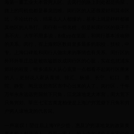
海第一重工业大本营穷人区。去闵行的路上到处都是狗屎，
路上的司机也都是暴戾恣睢。闵行区的人还很爱好和其余区
比，不论比什么，结果么人人都懂的，基本上就是样样都被
其他区的人吊打。闵行有一些名校，但是和闵行区的孩子干
系不大。大学不用多说，8成yp在里面，和闵行基本没啥卵
的关系。闵行，有上海郊区数目至多最多的职校，技校，中
专。上海口碑差和闵行人做出来的事情也有关系。闵行区的
外环外莘庄总是被吹嘘鼓吹成闵行区的心脏，实在也就浦东
郊环的程度，很多浦东人从心底里一点都看不起闵行区册来
的人，更别说人家从黄浦、徐汇、杨浦、长宁、虹口、普
陀、静安、闸北这些市区市中心出来的人了。闵行区，千年
万年永永远远穷屌丝下只角，江北滚地龙大本营，闵大荒下
只角穷郊。莘庄七宝古美龙柏便是上海沪穷荒僻下只角和穷
户穷人滚地龙的代名词。
一声哀叹！望往后上海YP少些，惠及沪穷滚地龙的政策美
事多些！都是沪人，总是一家人，盼上海的诸位大当家们念