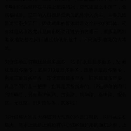
车明目张胆就停在马路上把路堵死，空气质量么不谈了，全
城都很差。那里的人口都是低素质的外地人为主。主要原因
是这里不少工厂，因此聚集的群体就是这个层次的群体。还
有就是从市区尤其是南市区动迁过去的穷瘪三，很多老阿姨
老滚地龙都在闵行浦江镇做拓荒牛，下只角滚地龙的大本
营。
闵行这地面穷屌丝最最多至多，站 街 女最最多至多，发 廊 
妹最最多至多，底层310最最多至多，滚地龙最最多至多，
穷瘪三最最多至多，苏北窟最最多至多，旧区最最多至多，
真当了闵行县一把手，也算是夭折折寿的。没进榜单的闵行
穷街僻巷，另有那沪闵路、古美路、航华路、春申路、报春
路、元江路、剑川路等等，忒多啦！
闵行俗称大闵荒大样破闵大荒真的不是白叫的，闵行区面积
极大，基本上就是上海所有中心城区加起来的面积之和，上