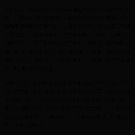
许多年前，本尊撩菜后，从华东师范大学闵行区校区后门出
来，开着我的法拉利加利福尼亚沿着黄浦江风驰电掣，人不
知鬼不觉得便到了放鹤路，心想大学学府周边定是极安逸康
乐的地方。可在走着走着，乖乖隆地洞，亲娘咧，似步入了
阿富汗山区，第三世界中的第三世界。我以为一夜回到解放
前，来到了老上海的穷人窟滚地龙棚户大本营，依稀看见黄
包车夫和三把刀的影子。可回过神来，见着有小电驴飞驰而
过，想到还是今生今世。
天啊，又是一块闵行滚地龙们的鸟不拉屎的蛮荒之地，大闵
荒，闵大荒，名副其实的穷屌丝滚地龙大本营！着实把本尊
吓得魂飞魄散，上海竟还有如此下只角的破鄙之地。打听
后，才知那是唤作“吴泾村”的闵行下只角之地，与儿时印象
里那噩梦般的闵大荒吴泾化工厂大烟囱滚地龙工厂挂上了
钩，没错，就是这一地。