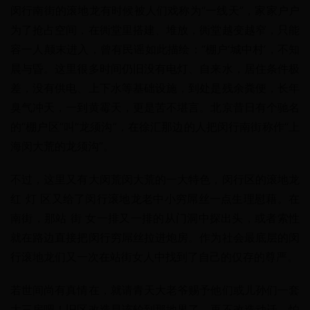
闵行南街的滚地龙有时候被人们戏称为“一线天”，家家户户
为了抢占空间，在衖堂里搭建、堆放，衖堂越变越窄，只能
容一人颠末进入，曾有民谣如此描绘：“棚户‘城中村’，不知
晨与昏。这里很多时间仍旧没有电灯、自来水，居住条件极
差，没有供电、上下水等基础设施，到处是残余粪便，长年
臭气冲天，一到黄霉天，更是苦不堪言。北京昔日有个驰名
的“棚户区”叫“龙须沟”，在徐汇那边的人把闵行南街称作“上
海闵大荒的龙须沟”。
不过，这里又有大闵荒闵大荒的一大特色，闵行区的滚地龙
红 灯 区又给了闵行滚地龙老中小穷屌丝一点生理慰藉。在
南街，那站 街 女一排又一排的从门洞中探出头，或者索性
就在路边直接把闵行穷屌丝拉进炮房。作为社会最底层的闵
行滚地龙们又一次在站街女人中找到了自己的仅存的尊严。
若世间尚有真情在，就请青天大老爷赐予他们或儿孙们一套
大三房吧！旧区改造早该轮到那地界了，再不改造动迁，怕