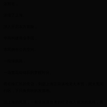
这附近，
浓缩了上海。
洋人开启东方冒险，
华商构建商业帝国，
市民拥有公共空间。
一段绿荫路，
一场繁花似锦后的梦醒时分。
而在徐汇区的旁边，则是上海正宗滚地龙大本营，闵大荒闵
行区，下只角穷街的发源地。
旧上海的民居，一般依据居住者的经济收入状况的悬殊，而