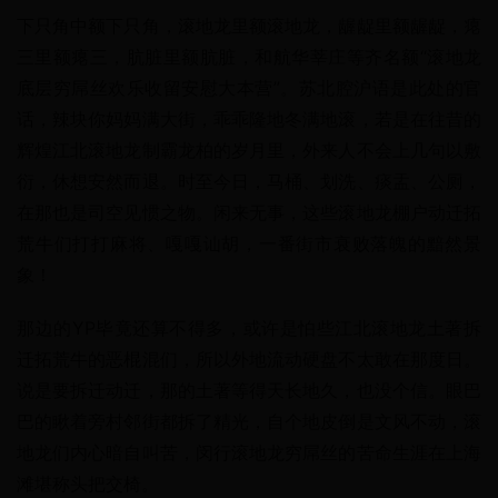
下只角中额下只角，滚地龙里额滚地龙，龌龊里额龌龊，瘪
三里额瘪三，肮脏里额肮脏，和航华莘庄等齐名额“滚地龙
底层穷屌丝欢乐收留安慰大本营”。苏北腔沪语是此处的官
话，辣块你妈妈满大街，乖乖隆地冬满地滚，若是在往昔的
辉煌江北滚地龙制霸龙柏的岁月里，外来人不会上几句以敷
衍，休想安然而退。时至今日，马桶、划洗、痰盂、公厕，
在那也是司空见惯之物。闲来无事，这些滚地龙棚户动迁拓
荒牛们打打麻将、嘎嘎讪胡，一番街市衰败落魄的黯然景
象！
那边的YP毕竟还算不得多，或许是怕些江北滚地龙土著拆
迁拓荒牛的恶棍混们，所以外地流动硬盘不太敢在那度日。
说是要拆迁动迁，那的土著等得天长地久，也没个信。眼巴
巴的瞅着旁村邻街都拆了精光，自个地皮倒是文风不动，滚
地龙们内心暗自叫苦，闵行滚地龙穷屌丝的苦命生涯在上海
滩堪称头把交椅。