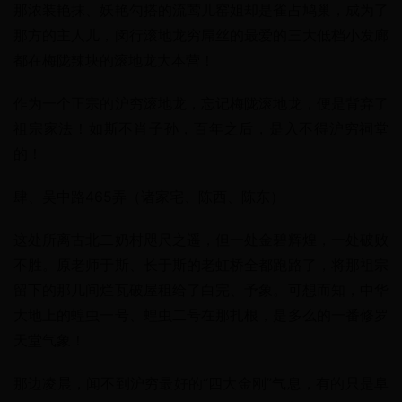
那浓装艳抹、妖艳勾搭的流莺儿窑姐却是雀占鸠巢，成为了
那方的主人儿，闵行滚地龙穷屌丝的最爱的三大低档小发廊
都在梅陇辣块的滚地龙大本营！
作为一个正宗的沪穷滚地龙，忘记梅陇滚地龙，便是背弃了
祖宗家法！如斯不肖子孙，百年之后，是入不得沪穷祠堂
的！
肆、吴中路465弄（诸家宅、陈西、陈东）
这处所离古北二奶村咫尺之遥，但一处金碧辉煌，一处破败
不胜。原老师于斯、长于斯的老虹桥全都跑路了，将那祖宗
留下的那几间烂瓦破屋租给了白完、予象。可想而知，中华
大地上的蝗虫一号、蝗虫二号在那扎根，是多么的一番修罗
天堂气象！
那边凌晨，闻不到沪穷最好的“四大金刚”气息，有的只是阜