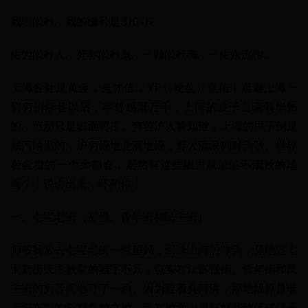
我叫闵行，我的编号是310112
生为闵行人，死亦闵行鬼，一颗闵行魂，一生永流传。
上海各处是黄金，鬼才信，YP（硬盘）也信！逛遍上海一
切穷街僻巷以后，本尊感慨万千，上海的皮子是豪装华饰
的，可那只是表面罢了。穷苦沪人皆知道，上海的里子倒是
藏污纳垢的，沪穷滚地龙满地滚，野犬流浪狗对天吠。世界
极金贵的一个大都会，居然有这些龌里肮脏脏不溜秋的地
面？！说讲出来，吓死你！
一、七宝老街（富强、青年街和民主街）
师爷我常去七宝老街一带望风，回味上海的昨天，见地过七
宝老街天主教堂的器宇不凡，也实在让富强街、青年街和民
主街的穷苦天地吓了一跳。因为近着臭河浜，那地段原是老
上海布料的低档集散之地，现在地面上另有好些败落破铺子