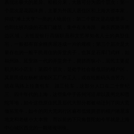
表现出极大的差异。粗粗分来，大致可分为四个层次：第一
个层次是花园洋房，主要为外国人居住区和上海大资本家，
抑或“滩上大亨”一类的人物居住；第二个层次是高级里弄，
也即比较高级的石库门建筑，集中在淮海路、南京西路等周
边区域，大抵是银行高级职员和文艺界知名人士的典型住
宅，一般都有百余幢房屋连成一片的规模；第三个层次是大
量存在的一般平民居住的弄堂房子，也算是石库门式样，如
福州路、延安路一代的弄堂房子，拥挤而狭小，居民主要是
职员和小店主；第四个层次，是处于社会最低层的棚户区，
其居民或在杨树浦地区工厂作工人，或在轮船码头当苦力，
或在马路上拉黄包车、踏三轮车，这部分人口在二十世纪
三、四十年代的上海，这些集中于苏州河沿岸以及闸北和普
陀等地，如今这些原住民及后代大部分都被动迁到了闵大荒
做拓荒牛，如今的闵大荒闵行区遍布低矮拥挤的棚户陋屋滚
地龙和老破小大本营，而以前的下只角普陀如今早就是上海
中心城区西北的一颗璀璨明珠。