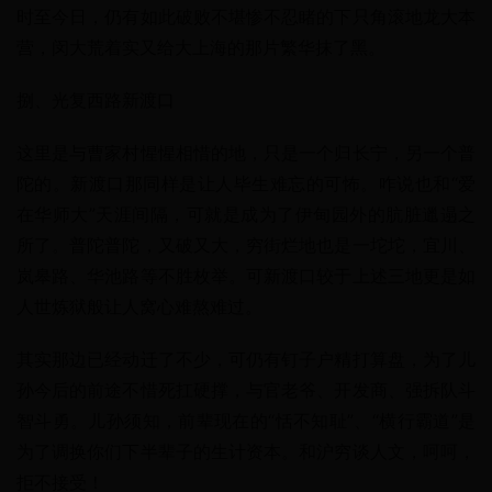
时至今日，仍有如此破败不堪惨不忍睹的下只角滚地龙大本
营，闵大荒着实又给大上海的那片繁华抹了黑。
捌、光复西路新渡口
这里是与曹家村惺惺相惜的地，只是一个归长宁，另一个普
陀的。新渡口那同样是让人毕生难忘的可怖。咋说也和“爱
在华师大”天涯间隔，可就是成为了伊甸园外的肮脏邋遢之
所了。普陀普陀，又破又大，穷街烂地也是一坨坨，宜川、
岚皋路、华池路等不胜枚举。可新渡口较于上述三地更是如
人世炼狱般让人窝心难熬难过。
其实那边已经动迁了不少，可仍有钉子户精打算盘，为了儿
孙今后的前途不惜死扛硬撑，与官老爷、开发商、强拆队斗
智斗勇。儿孙须知，前辈现在的“恬不知耻”、“横行霸道”是
为了调换你们下半辈子的生计资本。和沪穷谈人文，呵呵，
拒不接受！