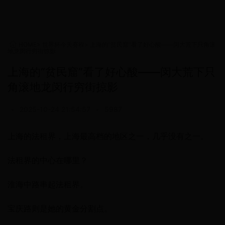
HOME
>
世界杯今天赛程
>
上海的“贫民窟”看了好心酸——闵大荒下只角滚
地龙闵行穷街掠影
上海的“贫民窟”看了好心酸——闵大荒下只
角滚地龙闵行穷街掠影
•
2025-10-24 21:54:57
•
5987
上海的法租界，上海最高档的地区之一，几乎没有之一。
法租界的中心在哪里？
淮海中路串起法租界。
宝庆路则是她的黄金分割点。