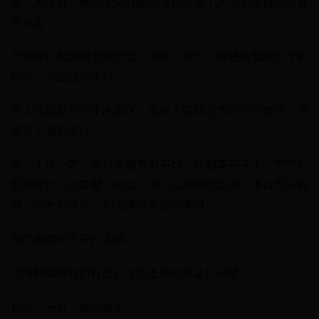
做，天在看！莫让老闵行的穷逼屌丝老工人带着遗憾装进那
骨灰盒！
尽管闵行是滚地龙的天堂，但是，在大上海呼唤我的名字的
时候，我还是叫闵行
有人说我是郊区里的市区，也有人说我是市区里的郊区，我
是谁？我是闵行。
说一千道一万，闵行纵有万般不好，却都离不开千千万万可
爱的闵行人的奉献与付出。他们虽然南腔北调，来自五湖四
海，但来到这里，都为建设美好的家园。
我们感谢老天爷的赏赐，
也同时感谢我们自己对这片土地的热爱和奉献。
再温习一遍，你的名字？