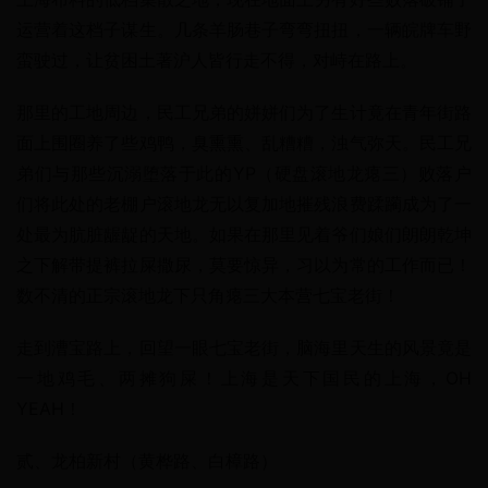
运营着这档子谋生。几条羊肠巷子弯弯扭扭，一辆皖牌车野
蛮驶过，让贫困土著沪人皆行走不得，对峙在路上。
那里的工地周边，民工兄弟的姘姘们为了生计竟在青年街路
面上围圈养了些鸡鸭，臭熏熏、乱糟糟，浊气弥天。民工兄
弟们与那些沉溺堕落于此的YP（硬盘滚地龙瘪三）败落户
们将此处的老棚户滚地龙无以复加地摧残浪费蹂躏成为了一
处最为肮脏龌龊的天地。如果在那里见着爷们娘们朗朗乾坤
之下解带提裤拉屎撒尿，莫要惊异，习以为常的工作而已！
数不清的正宗滚地龙下只角瘪三大本营七宝老街！
走到漕宝路上，回望一眼七宝老街，脑海里天生的风景竟是
一地鸡毛、两摊狗屎！上海是天下国民的上海，OH 
YEAH！
贰、龙柏新村（黄桦路、白樟路）