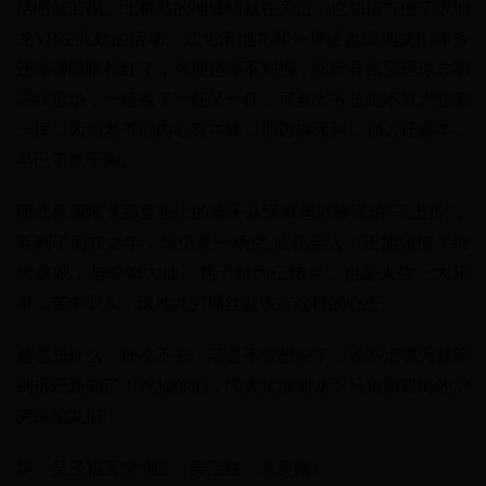
活昭然若揭。北桥站的地铁站就在旁边，也加倍方便了滚地
龙YP在此处的活动。江北滚地龙和外埠硬盘滚地龙们等拆
迁等得眼睛都红了，可便是等不到拆，闵行县衙宝座你方唱
罢我退场，一任换了一任又一任，可县太爷总是不肯大红笔
一挥，因为老爷们内心有本账，那边拆无利，那边迁赔本，
早已了然于胸。
而北桥滚地龙那里长大的孩子从懂事起就被灌输“马上拆”，
等到了而立之年，却仍是一场空,造化弄人！还能如何？继
续熬呗，与蟑螂大仙、耗子精为伍结伴，也是人生一大乐
事，苦中取乐，滚地龙穷屌丝就该有这样的心态。
越是想什么，什么不来；若是不曾想盼了，说不定哪天就等
到拆迁通知了！祝福你们，闵大荒滚地龙下只角新建街的沪
穷滚地龙们！
柒、吴泾福音堂地区（吴泾路、龙吴路）