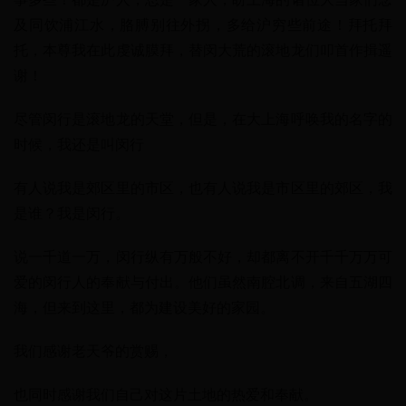
及同饮浦江水，胳膊别往外拐，多给沪穷些前途！拜托拜
托，本尊我在此虔诚膜拜，替闵大荒的滚地龙们叩首作揖遥
谢！
尽管闵行是滚地龙的天堂，但是，在大上海呼唤我的名字的
时候，我还是叫闵行
有人说我是郊区里的市区，也有人说我是市区里的郊区，我
是谁？我是闵行。
说一千道一万，闵行纵有万般不好，却都离不开千千万万可
爱的闵行人的奉献与付出。他们虽然南腔北调，来自五湖四
海，但来到这里，都为建设美好的家园。
我们感谢老天爷的赏赐，
也同时感谢我们自己对这片土地的热爱和奉献。