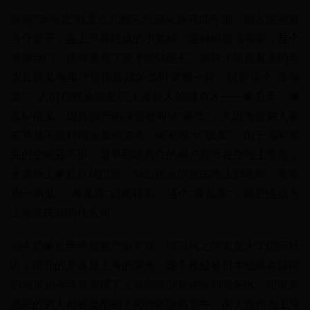
所谓“滚地龙”就是把几根毛竹用火烘弯成弓形，插入泥地里
当作架子，盖上芦席搭成的小窝棚。这种棚屋没有窗，挂个
草帘当门，矮得要弯下腰才能钻进去。那样子很象夏天的老
农在西瓜地里守望而搭建的临时窝棚一样。说起这个“滚地
龙”，人们自然会想起旧上海最大的棚户区——蕃瓜弄。蕃
瓜即南瓜，因其原产南洋而被叫做“蕃瓜”，又因为贫穷人家
在青黄不接时用此瓜作主食，而被称为“饭瓜”。由于当时荒
芜的空地还不少，最早到此居住的棚户居民在空地上垦荒，
大多种上蕃瓜以代口粮，外出谋业的居民晚上归来时，常常
抱一南瓜，“蕃瓜弄”因此得名。这个“蕃瓜弄”，此后也成为
上海贫民窟的代名词。
如今的番瓜弄早就被产为平地，取而代之的则是大宁国际社
区，闸北的复兴是上海的荣光，这个曾经被日本侵略者蹂躏
的城市如今早就变成了上海高端的居住区和商务区。而很多
底层的穷人都被发配到了闵行区做拓荒牛，闵大荒作为上海