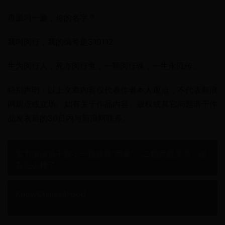
再温习一遍，你的名字？
我叫闵行，我的编号是310112
生为闵行人，死亦闵行鬼，一颗闵行魂，一生永流传。
特别声明：以上文章内容仅代表作者本人观点，不代表新浪
网观点或立场。如有关于作品内容、版权或其它问题请于作
品发表后的30日内与新浪网联系。
实力派演员于震：一婚被骂“家暴”，二婚家庭美满，现
在怎么样了
KnowChineseFood