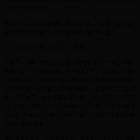
真是冷了百姓的心了。
失啥都行，就是不能失民心啊！人在做，天在看！莫让闵行
闵大荒滚地龙的老工人们带着遗憾装进那骨灰盒。
拾、闵行区浦江镇（苏召路、立跃路）
细数下，上海十大穷街九条都在闵大荒，闵行不愧是上海滩
的滚地龙下只角的大本营，可不嘛！末了一上榜的又是闵大
荒的瑰宝地儿。有这么一次，本尊我子夜从浦东新区周浦万
达步辇儿去闵行区浦江镇和姘头幽会，途经苏召路、立跃
路，月光之下，也看得算是清晰细心，矮楼穷舍，凋瓦残
垣。近着，另有那脏兮兮的发廊粉灯在打转，站街们穿戴齐
B短裙、黑丝吊带网袜引诱着囊空如洗、钱袋子里没半块铜
板的穷逼滚地龙们。
浦江这差的要死，道路堵得要死，很多企业门口下班时间黑