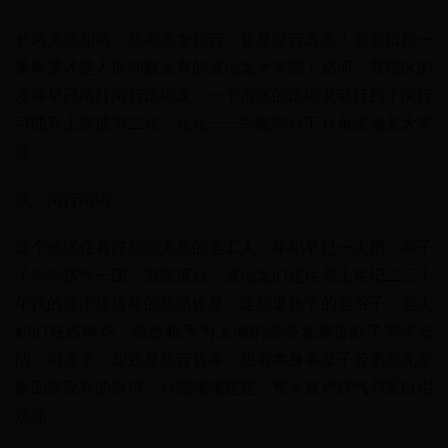
长风美景如画，华师美女如云，皆是浮云虚景！新渡口那一
番风景才是人世间极逼真的滚地龙大本营！然而，普陀区的
发展早已吊打闵行滚地龙，一个市区的滚地龙动迁到了闵行
可能马上变成市二代，色色一一鸟瞰闵行下只角滚地龙大本
营。
玖、闵行南街
这个地区住着好些闵大荒的老工人，年纪早已一大把，和子
子孙孙挤作一团，煎熬度日，滚地龙们还住着上世纪二三十
年代的薄木板搭建的简陋矮屋。这些退休了的老爷子、老大
妈们在炼钢炉、纺纱机旁为上海的经济发展贡献了芳华光
阴，到老了，却还是悲苦贫寒，想着本身半辈子劳累却无奈
换回那应有的所得，只能凄凄楚楚，整天哀声叹气乃至以泪
洗面。