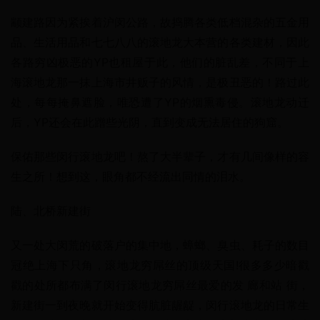
颛建路因为紧挨着沪闵公路，故捣腾各类低档混杂的五金用
品、生活用品和七七八八的滚地龙大本营的各类建材，因此
各路穷凶极恶的YP也租屋于此，他们的脏乱差，不同于上
海滚地龙那一抹上海市井贩子的风情，是极丑恶的！路过此
处，每每掩鼻遮脸，唯恐遭了YP的烟熏毒侵。滚地龙动迁
后，YP还会在此蹭些光阴，直到变成无法居住的狗窟。
保佑那些闵行滚地龙吧！熬了大半辈子，才有几间像样的容
生之所！想到这，眼角都不经流出同情的泪水。
陆、北桥新建街
又一处大闵荒的破落户的集中地，蟑螂、臭虫、耗子的数目
冠绝上海下只角，滚地龙穷屌丝的顶级天国!很多多少暗戳
戳的处所都布满了闵行滚地龙穷屌丝最爱的发 廊和站 街，
新建街一到夜晚就开始变得肮脏龌龊，闵行滚地龙的日常生