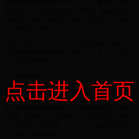
阳馒头和河南大饼的阵阵YP气息。又一处遭了挨千刀的YP
毒害的地儿，也怪老虹桥们的贪心和薄弱。面临款项引诱，
如果骨子里另有一丝的底气，也断不可将祖宗山河留给白
完、予象此等大蝗虫！
这高空，也没个衙门治，沪人也不敢无事随意马虎收支，已
经是YP横行霸道的极乐地！穷其实不可骇，学会丧尽天
良，才是真该遭报应的！
伍、颛桥颛建路
点击进入首页
闵行滚地龙盘踞闵大荒的穷街数之不尽，这颛建路之所以放
入榜内，本尊是带有些私交的。发小的老哥于那天长日久苦
熬，炎热夏季蚊蝇残虐的身躯，冬夜北风咆哮着于公厕蹲坑
的屁屁。据说本发小已经同好几十户闵行滚地龙一起拆迁
了，阿弥陀佛，老天有眼，只是从一个滚地龙变成拓荒牛，
发小的日子依然令我担忧。