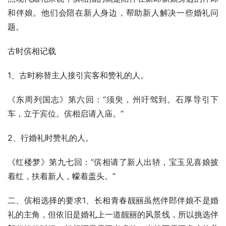
和伴娘。他们会陪在新人身边，帮助新人解决一些婚礼问
题。
古时傧相记载
1、古时称替主人接引宾客和赞礼的人。
《东周列国志》第六回：“须臾，州吁驾到。石厚导引下
车，立于宾位。傧相启请入庙。”
2、行婚礼时赞礼的人。
《红楼梦》第九七回：“傧相请了新人出轿，宝玉见喜娘披
着红，扶着新人，幪着盖头。”
二、傧相选择的要求1、长相青春靓丽虽然伴郎伴娘不是婚
礼的主角，但依旧是婚礼上一道靓丽的风景线，所以挑选伴