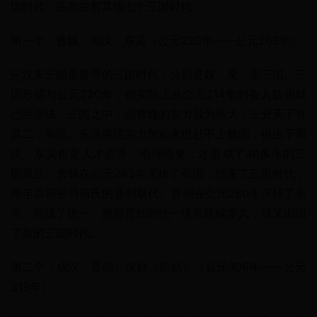
国时代，还存在着其他七个三国时代。
第一个：曹魏、蜀汉、东吴（公元220年——公元263年）
￼汉末三国是最早的三国时代，分别是魏、蜀、吴三国。三
国形成与公元220年，但实际上从公元214年刘备入益州就
已经形成。三国之中，以曹魏的实力最为强大，三分天下有
其二，蜀汉、东吴两国实力加起来也赶不上魏国，但由于蜀
汉、东吴也是人才济济、地理险要，才形成了40多年的三
国鼎立。曹魏在公元263年灭掉了蜀国，结束了三国时代，
两年后即被司马氏的晋朝取代。晋朝在公元280年灭掉了东
吴，完成了统一。然而晋朝的统一没有延续多久，就又出现
了新的三国时代。
第二个：成汉、晋朝、汉赵（前赵）（公元306年——公元
319年）