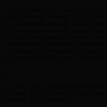
中国历史上的三国时期（220年－280年）是中国东汉与西
晋之间的一段历史时期，主要有曹魏、蜀汉、东吴三个政
权。赤壁之战中曹操被孙刘联军击败，形成三国鼎立的雏
型。220年，曹丕篡汉称帝，国号“魏”，史称曹魏，三国历
史正式开始。次年刘备在成都接续汉朝，史称蜀汉。222年
刘备在夷陵之战失败，孙权获得荆州大部。223年刘备去
世，诸葛亮辅佐刘备之子刘禅与孙权重新联盟、恢复国内生
产。229年孙权称帝，国号“吴”，史称东吴，至此三国正式
鼎立。
④
三国（220年－280年）是上承东汉下启西晋的一段历史时
期，分为曹魏、蜀汉、东吴三个政权。赤壁之战时，曹操被
孙刘联军击败，奠定了三国鼎立的雏型。