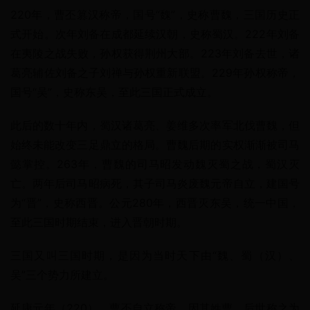
220年，曹丕篡汉称帝，国号“魏”，史称曹魏，三国历史正
式开始。次年刘备在成都延续汉朝，史称蜀汉。222年刘备
在夷陵之战失败，孙权获得荆州大部。223年刘备去世，诸
葛亮辅佐刘备之子刘禅与孙权重新联盟。229年孙权称帝，
国号“吴”，史称东吴，至此三国正式成立。
此后的数十年内，蜀汉诸葛亮、姜维多次率军北伐曹魏，但
始终未能改变三足鼎立的格局。曹魏后期的实权渐渐被司马
懿掌控。263年，曹魏的司马昭发动魏灭蜀之战，蜀汉灭
亡。两年后司马昭病死，其子司马炎废魏元帝自立，建国号
为“晋”，史称西晋。公元280年，西晋灭东吴，统一中国，
至此三国时期结束，进入晋朝时期。
三国又叫三国时期，是因为当时天下由“魏、蜀（汉）、
吴”三个势力所建立。
延康元年（220），曹丕自立称帝，因其姓曹，后世称之为