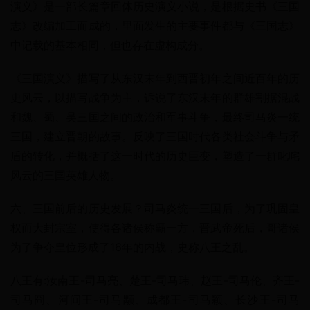
演义》是一部长篇章回体历史演义小说，是根据史书《三国
志》改编加工而成的，里面发生的主要事件都与《三国志》
中记载的基本相同，但也存在虚构成分。
《三国演义》描写了从东汉末年到西晋初年之间近百年的历
史风云，以描写战争为主，诉说了东汉末年的群雄割据混战
和魏、蜀、吴三国之间的政治和军事斗争，最终司马炎一统
三国，建立晋朝的故事。反映了三国时代各类社会斗争与矛
盾的转化，并概括了这一时代的历史巨变，塑造了一群叱咤
风云的三国英雄人物。
六、三国前后的历史发展？司马炎统一三国后，为了巩固皇
权而大封宗室，使得各诸侯称霸一方，晋武帝死后，哥诸侯
为了争夺皇位形成了16年的内战，史称八王之乱。
八王有:汝南王-司马亮、楚王-司马玮、赵王-司马伦、齐王-
司马冏、河间王-司马颙、成都王-司马颖、长沙王-司马