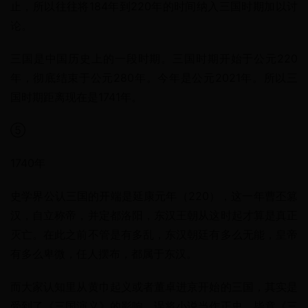
止，所以往往将184年到220年的时间纳入三国时期加以讨
论。
三国是中国历史上的一段时期。三国时期开始于公元220
年，彻底结束于公元280年。今年是公元2021年。所以三
国时期距离现在是1741年。
⑤
1740年
史学界公认三国的开端是延康元年（220），这一年曹丕篡
汉，自立称帝，并定都洛阳，东汉王朝从这时起才算是真正
灭亡。在此之前不管是有多乱，东汉朝廷有多么无能，皇帝
有多么卑微，任人摆布，都属于东汉。
而大家认知里从黄巾起义或者董卓进京开始的三国，其实是
受到了《三国演义》的影响，误将小说当作正史。毕竟《三