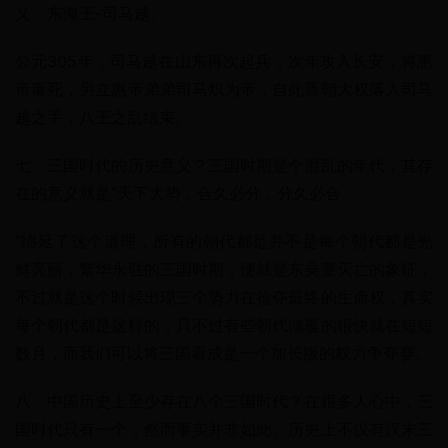
乂、东海王-司马越。
公元305年，司马越在山东再次起兵，次年攻入长安，将惠
帝毒死，另立惠帝弟弟司马炽为帝，自此晋朝大权落入司马
越之手，八王之乱结束。
七、三国时代的历史意义？三国时期是个混乱的年代，其存
在的意义就是“天下大势，合久必分，分久必合。
”绵延了这个道理，所有的朝代都是并不是每个朝代都是光
鲜亮丽，繁华永驻的三国时期，便就是东吴要灭亡的象征，
不过就是这个时候出现三个势力在抢夺最终的生命权，其实
每个朝代都是这样的，只不过有些朝代倾覆的很快就在短短
数月，而我们可以将三国看成是一个加长版的权力争夺赛。
八、中国历史上至少存在八个三国时代？在很多人心中，三
国时代只有一个，然而事实并非如此。历史上不仅有汉末三