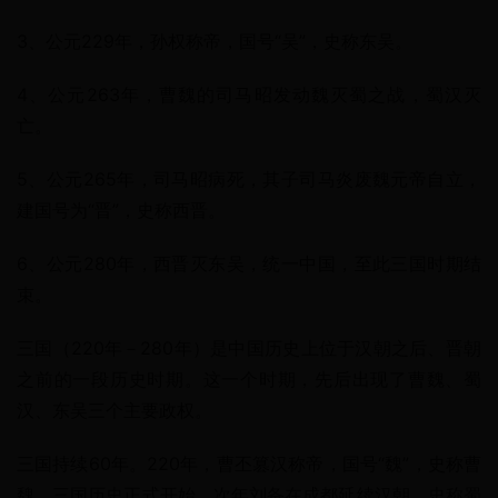
3、公元229年，孙权称帝，国号“吴”，史称东吴。
4、公元263年，曹魏的司马昭发动魏灭蜀之战，蜀汉灭
亡。
5、公元265年，司马昭病死，其子司马炎废魏元帝自立，
建国号为“晋”，史称西晋。
6、公元280年，西晋灭东吴，统一中国，至此三国时期结
束。
三国（220年－280年）是中国历史上位于汉朝之后、晋朝
之前的一段历史时期。这一个时期，先后出现了曹魏、蜀
汉、东吴三个主要政权。
三国持续60年。220年，曹丕篡汉称帝，国号“魏”，史称曹
魏，三国历史正式开始。次年刘备在成都延续汉朝，史称蜀