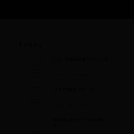
本月热文
跨骑、踏板加装成侉子的步骤
2025-05-06 20:04:22
[传统挂饰]叠（蝶）球
2025-05-16 05:00:52
招聘网站哪个好？招聘网推
荐！