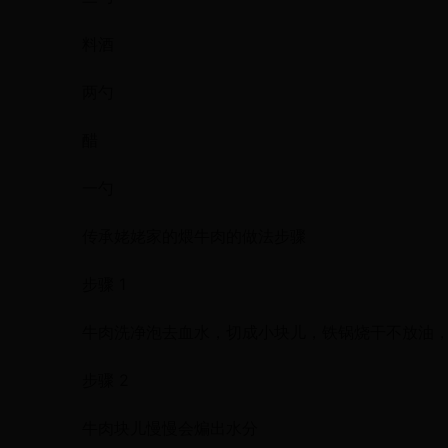
料酒
两勺
醋
一勺
传承姥姥家的煨牛肉的做法步骤
步骤 1
牛肉洗净泡去血水，切成小块儿，铁锅烧干不放油
步骤 2
牛肉块儿慢慢会煸出水分