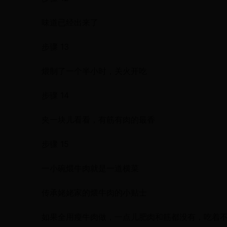
味道已经出来了
步骤 13
煨制了一个半小时，关火开吃
步骤 14
夹一块儿看看，有筋有肉的最香
步骤 15
一小碗煨牛肉就是一道横菜
传承姥姥家的煨牛肉的小贴士
如果全用瘦牛肉做，一点儿肥肉和筋都没有，吃着