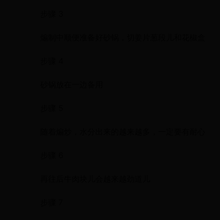
步骤 3
煸制中顺便准备好砂锅，切姜片葱段儿和花椒盒
步骤 4
砂锅放在一边备用
步骤 5
随着煸炒，水分出来的越来越多，一定要有耐心
步骤 6
再往后牛肉块儿会越来越劲道儿
步骤 7