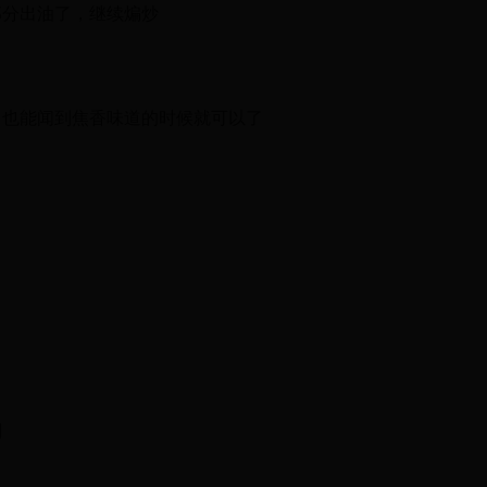
部分出油了，继续煸炒
，也能闻到焦香味道的时候就可以了
制