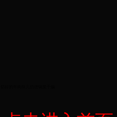
，切好的牛肉块儿扔进锅里干煸