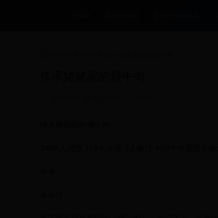
HOME
世界杯经典
世界杯小组排名
HOME
>
世界杯今天赛程
>
传承姥姥家的煨牛肉
传承姥姥家的煨牛肉
•
2025-05-28 17:20:08
•
6220
传承姥姥家的煨牛肉
3488人浏览 196人收藏 3人做过 APP中查看更多
作者：
鱼鱼悦