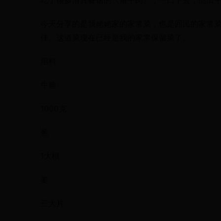
吃了很多清真餐馆的《煨牛肉》，一口下去，品出
今天分享的是我姥姥家的家常菜，也是回民的家常
佳。这道菜现在已经是我的家常保留菜了。
用料
牛腩
1000克
葱
1大根
姜
三大片