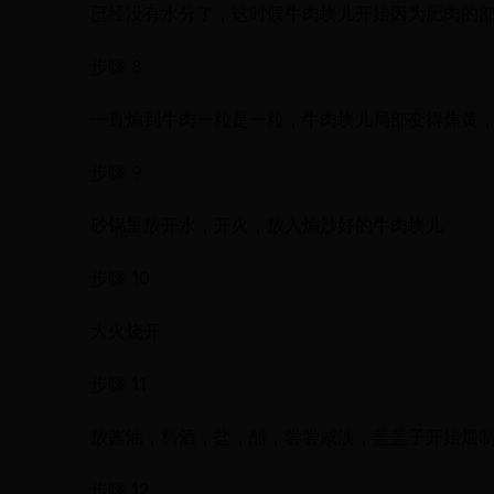
已经没有水分了，这时候牛肉块儿开始因为肥肉的
步骤 8
一直煸到牛肉一粒是一粒，牛肉块儿局部变得焦黄
步骤 9
砂锅里放开水，开火，放入煸炒好的牛肉块儿
步骤 10
大火烧开
步骤 11
放酱油，料酒，盐，醋，尝尝咸淡，盖盖子开始煨
步骤 12