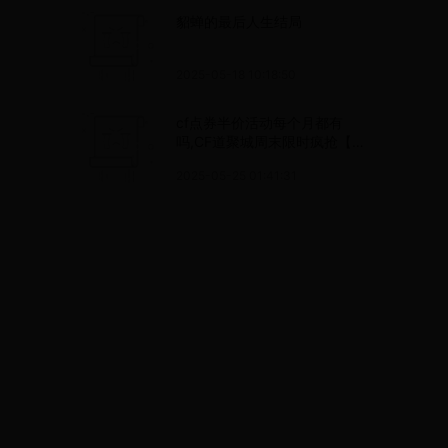
貂蝉的最后人生结局
2025-05-18 10:18:50
cf点券半价活动每个月都有
吗,CF道聚城周末限时疯抢【半
价】5折促销6.17-20活动
2025-05-25 01:41:31