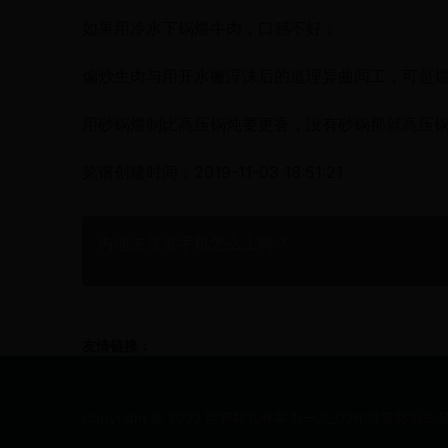
如果用冷水下锅煨牛肉，口感不好；
煸炒生肉与用开水撇浮沫后的道理异曲同工，可是
用砂锅煨制比高压锅炖要更香，没有砂锅那就高压
菜谱创建时间：2019-11-03 18:51:21
内地去香港手机怎么上网？
友情链接：
Copyright © 2022 世界杯几年举办一次_02年世界杯冠军是谁 - 7