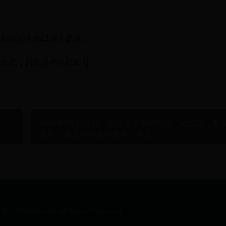
煨制好的牛肉口感不筋道。
锅炖吧，时间半个小时即可。
mother什么意思、怎么读？单词用法、记忆法、发
音标、反义词同义词辨析、释义
68wm.com All Rights Reserved.