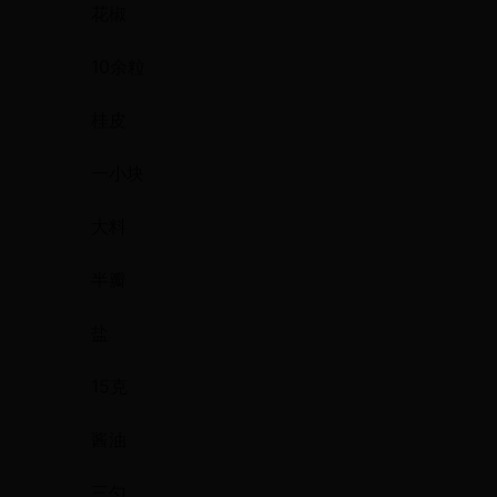
花椒
10余粒
桂皮
一小块
大料
半瓣
盐
15克
酱油
三勺