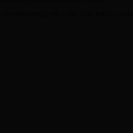
牛肉煨制的手法，是我的菜还是别人的菜，真有区别。
菜，牛肉选用最佳部位是牛腩，一层筋一层肉，肥瘦正好，口感