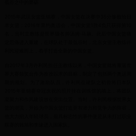
低谷之中的磨砺
2015年武汉女篮亚锦赛，中国女篮在决赛中35分惨败给日
本女篮；2016年里约奥运会，中国女篮1胜4负只获得第10
名，当时主教练是世界级名帅汤姆·马赫。此后中国女篮痛
定思痛进入重建，在球队处于最低谷时，北京女篮主教练许
利民迎难而上，着手打造全新的中国女篮。
自2017年3月许利民担任主教练以来，中国女篮就将重返世
界大赛领奖台作为孜孜以求的目标，制定了包括两个奥运周
期的规划。为了激励队员，许利民在建队之初曾将日本队
2015年亚锦赛夺冠庆祝的照片挂在训练馆的墙上，将团队
凝聚力和作风建设放在突出位置。当时，许利民根据世界女
篮的潮流，开始为中国女篮打造更有潜力和竞争力的阵容，
他大力招入年轻球员，最具标志性的事件便是从未打过职业
联赛的韩旭和李缘进入国家队。