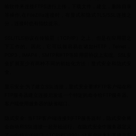
输软件来连接FTPS进行上传，下载文件，建立，删除目录
等操作,在FileZilla连接时，有显式和隐式TLS/SSL连接之
分，连接时也有指纹提示。
SSL/TLS协议在传输层（TCP/IP）之上、但是在应用层之
下工作的。因此，它可以很容易在诸如HTTP，Telnet，
POP3，IMAP4，SMTP和FTP等应用层协议上实现。SSL安
全扩展至少有两种不同的初始化方法：显式安全和隐式安
全。
显示安全:为了建立SSL连接，显式安全要求FTP客户端在和
FTP服务器建立连接后发送一个特定的命令给FTP服务器。
客户端使用服务器的缺省端口。
隐式安全: 当FTP客户端连接到FTP服务器时，隐式安全将
会自动和SSL连接一起开始运行。在隐式安全中服务器定义
了一个特定的端口（TCP端口990）让客户端来和其建立安