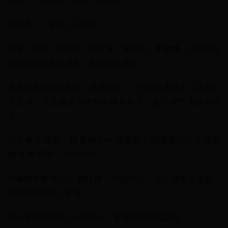
第五名：《爱的二八定律》。
杨幂、许凯、汤晶媚、王子璇、张柏嘉、李晓峰、何奉天主
演的这部都市情感剧，剧情超有看头。
单身精英女律师秦施，杨幂演的，一心扑在事业上，信奉二
八定律，立志要成为律所金牌合伙人，是个实打实的女强
人。
为了事业进阶，她虚构了一段婚姻，还编造出一个优秀
的“丈夫”阳华，许凯演的。
结果阳华发现自己“被结婚”，气得不行，可又被母亲逼婚，
没办法只能找上秦施。
两个不想结婚的人一拍即合，秦施想尽办法圆谎。