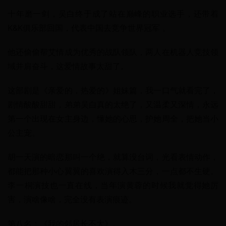
十年磨一剑，吴白终于成了站在巅峰的职业选手，还带着
K&K俱乐部回国，代表中国去竞争世界冠军 。
他还偷偷帮艾情成为优秀的战队领队，两人在机器人竞技领
域并肩奋斗，这爱情故事太甜了。
这部剧是《亲爱的，热爱的》姐妹篇，我一口气就看完了，
剧情酸酸甜甜，弟弟吴白真的太绝了，又温柔又深情，永远
第一个出现在女主身边，懂她的心思，护她周全，把她当小
公主宠。
胡一天演的暗恋那叫一个绝，就算没台词，光看表情动作，
都能把那种小心翼翼的喜欢演得入木三分，一点都不生硬。
李一桐演技也一直在线，当年演黄蓉的时候我就觉得她厉
害，演啥像啥，完全没有表演痕迹。
第八名：《我的邻居长不大》。