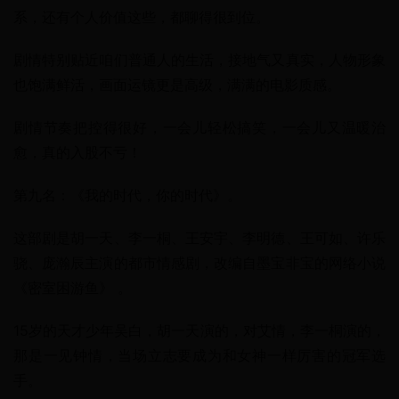
系，还有个人价值这些，都聊得很到位。
剧情特别贴近咱们普通人的生活，接地气又真实，人物形象
也饱满鲜活，画面运镜更是高级，满满的电影质感。
剧情节奏把控得很好，一会儿轻松搞笑，一会儿又温暖治
愈，真的入股不亏！
第九名：《我的时代，你的时代》。
这部剧是胡一天、李一桐、王安宇、李明德、王可如、许乐
骁、庞瀚辰主演的都市情感剧，改编自墨宝非宝的网络小说
《密室困游鱼》 。
15岁的天才少年吴白，胡一天演的，对艾情，李一桐演的，
那是一见钟情，当场立志要成为和女神一样厉害的冠军选
手。