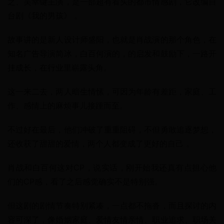
之、吴幸键主演，是一部超有看头的都市情感剧，它改编自
台剧《我的男孩》 。
故事讲的是新人设计师盛阳，也就是肖战演的那个角色，在
知名广告导演简冰，白百何演的，的启发和鼓励下，一路开
挂成长，在行业里崭露头角。
这一来二去，两人暗生情愫，可因为年龄有差距，家庭、工
作、感情上的麻烦事儿接踵而至。
不过好在最后，他们冲破了重重阻碍，不但勇敢追逐梦想，
还收获了甜甜的爱情，两个人都变成了更好的自己 。
肖战和白百何这对CP，说实话，刚开始我还真有点担心他
们的CP感，看了之后感觉确实不是特别强。
但这剧的剧情节奏特别紧凑，一点都不拖沓，而且探讨的内
容可深了，像婚姻家庭、爱情友情亲情、职业追求、职场关