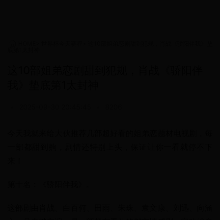
HOME
>
世界杯今天赛程
>
这10部姐弟恋剧甜到犯规，肖战《骄阳伴我》垫
底第1太封神
这10部姐弟恋剧甜到犯规，肖战《骄阳伴
我》垫底第1太封神
•
2025-09-30 20:45:45
•
8206
今天我就来给大伙推荐几部超好看的姐弟恋题材电视剧，每
一部都甜到齁，剧情还特别上头，保证让你一看就停不下
来！
第十名：《骄阳伴我》。
这部剧由肖战、白百何、田雨、朱珠、袁文康、刘迅、向涵