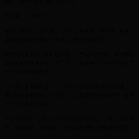
甜剧，我全程都是姨母笑看完的。
第二名：《爱情而已》。
吴磊、周雨彤、涂松岩、郭柯宇、姜珮瑶、朱泳腾、章涛、
夏浩然主演的这部都市情感剧，真的太好看了。
职场精英梁友安，周雨彤演的，人生进入瓶颈期，和习惯坐
冷板凳的羽转网运动员宋三川，吴磊演的，机缘巧合加入了
一个草台网球俱乐部。
一个是大龄羽转网选手，一个是半路出家的俱乐部经理人，
两人携手克服困难，打造了一个超厉害的职业俱乐部，也开
启了自己的第二人生。
在这个过程中，宋三川和梁友安暗生情愫，一次次应对挑
战，超越自我，并肩前行，慢慢治愈彼此，学会勇敢去爱。