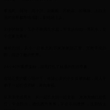
李溪芮、何与、周小川、赵圆圆、吕晓霖、田曦薇、上白主
演的这部都市情感剧，剧情超上头。
31岁的林漾，工作干得风生水起，可生活却如一潭死水，是
个空巢女青年。
谁能想到，从小一起长大的邻家弟弟陆正安，突然学成归
国，闯进了她的世界。
24小时的紧密接触，彻底打乱了林漾的生活节奏。
在陆正安的暖心陪伴下，林漾心里的小女孩被唤醒，两人手
牵手一起打怪升级，奔向幸福。
从弟弟变成男友，从一起长大到一起变老，弟弟为她扛起责
任，学会担当，她也因为弟弟，学会示弱撒娇 ，这剧情太