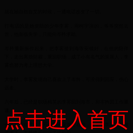
就在她自怨自艾的时候，一通电话改变了一切。
打电话的是她资助的少年李雾，周柯宇演的，爷爷突然去
世，他面临失学，只能向岑矜求助。
岑矜重新振作起来，把李雾接到海市安顿好，在他的陪伴
下，走出离婚阴霾，重回职场，成了小有名气的策展人，李
雾也努力考上理想大学。
大学时，李雾发现自己喜欢上了岑矜，可没得到回应，伤心
远走。
六年后，已经是职场精英的李雾回到海市，和岑矜因工作重
点击进入首页
逢。
他表面不提过去，可心里还是深爱着她，最后在李雾的真诚
追求下，岑矜终于回应了这份爱 。