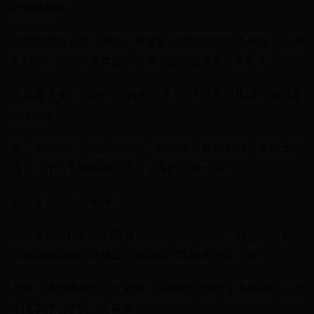
志爱情故事。
轻喜爱情加上音乐梦想，再搭配电竞游戏和网络奔现，还有
互相学习、同行逐梦这些元素，这剧情简直太丰富了。
全剧看下来，御姐和狼狗的设定，CP感直接拉满，吻戏更
是绝绝子。
林一身高腿长，还会跳国标，剧里两人跳舞那段，真的太养
眼了，作为下饭磕糖小甜剧，真的值得一看！
第六名：《狙击蝴蝶》。
陈妍希、周柯宇、刘芮麟、陈小纭、谢兴阳、程雅昭、杨昆
主演的这部都市情感剧，改编自七宝酥的同名小说 。
岑矜，陈妍希演的，正处在人生低谷，刚和丈夫离婚，又多
年没工作，生活一片灰暗。