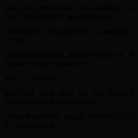
秦施是工作狂，阳华是资深宅男，两人价值观截然不同，却
在工作、家庭的双重压力下，跑去民政局领证结婚 。
可谎言总会被拆穿，周围人渐渐察觉不对，秦施前男友还入
职了律所。
在生活和职业危机的包围下，秦施和阳华慢慢敞开心扉，感
情越来越好，最后携手走向幸福生活 。
第四名：《理智派生活》。
秦岚、王鹤棣、李宗翰、包文婧、潘虹、陈鹏、林昕宜主演
的这部都市情感生活剧，剧情一点都不俗套。
33岁的职场“御姐”沈若歆，秦岚演的，在男性主导的大公司
里，升职之路困难重重。