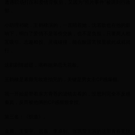
遭遇职场打压和爱情背叛后，又因为“照片事件”被调到行政
部 。
小助理祁晓，王鹤棣演的，一直陪着她，沈若歆也在他的影
响下，明白了爱情不是等价交换，也不是负担，只要两人相
互吸引、志趣相投、灵魂碰撞，能在酸甜苦辣里彼此成就就
行 。
这剧剧情超甜，堪称姐弟恋天花板。
王鹤棣是素颜无妆造拍完的，关键是男女主CP感爆棚。
我一开始是带着东方青苍的滤镜去看的，没想到完全不反感
秦岚，反而被他俩的CP感狠狠拿捏。
第三名：《炽道》。
金晨、王安宇、迟嘉、李卓钊、张凯莹主演的这部青春竞技