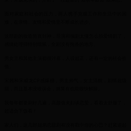
面对家庭和社会的压力，两人携手克服工作和生活中的困
难，在亲情、友情和爱情里不断成长进步。
这部剧的妆造简直封神，导演和编剧太懂怎么拍爱情剧了，
感情处理得特别细腻，全剧没有拖沓的地方。
男女主和其他主演都很讨喜，人设超正，还有一定的社会价
值。
宋茜和宋威龙CP感爆棚，男主帅气，女主清醒，剧情超级
甜，而且基本没啥误会，就算有也能很快解除。
我每年都要刷好几遍，高颜值夫妇谈恋爱，看着太舒服了，
超适合下饭看！
家人们，这几部姐弟恋甜剧有没有戳中你的心巴？赶紧追起