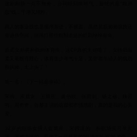
这剧剧情一点不拖沓，台词特别接地气，最绝的是“姐弟
恋”线，干净又纯粹。
两人的事业线也是循序渐进，不腻歪。虽然吴磊弟弟演技还
有进步空间，但吊打那些粗制滥造的烂剧绰绰有余。
温柔女精英和肌肉体育生，这CP真的太好嗑了，女特助温
柔又果断有野心，体育生少年气十足，又带着年轻人的疯劲
和执拗，太上头了！
第一名：《下一站是幸福》。
宋茜、宋威龙、王耀庆、虞书欣、张雨剑、杨之楹、魏哲
鸣、周奇奇、曾黎主演的这部都市情感剧，真的是我的心头
爱。
32岁的职场女强人贺繁星，宋茜演的，和职场实习生元
宋，宋威龙演的，开启了一段超甜的“最萌年龄差”姐弟恋。