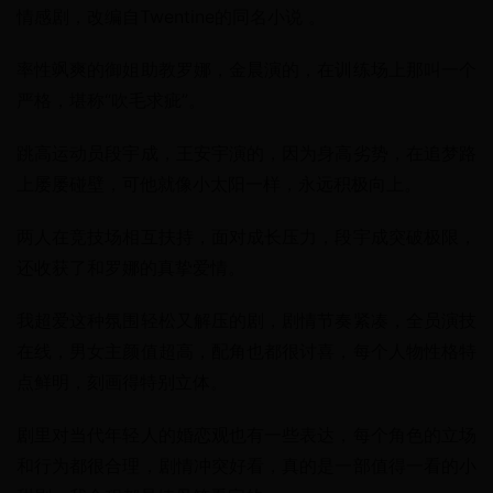
情感剧，改编自Twentine的同名小说 。
率性飒爽的御姐助教罗娜，金晨演的，在训练场上那叫一个
严格，堪称“吹毛求疵”。
跳高运动员段宇成，王安宇演的，因为身高劣势，在追梦路
上屡屡碰壁，可他就像小太阳一样，永远积极向上。
两人在竞技场相互扶持，面对成长压力，段宇成突破极限，
还收获了和罗娜的真挚爱情。
我超爱这种氛围轻松又解压的剧，剧情节奏紧凑，全员演技
在线，男女主颜值超高，配角也都很讨喜，每个人物性格特
点鲜明，刻画得特别立体。
剧里对当代年轻人的婚恋观也有一些表达，每个角色的立场
和行为都很合理，剧情冲突好看，真的是一部值得一看的小