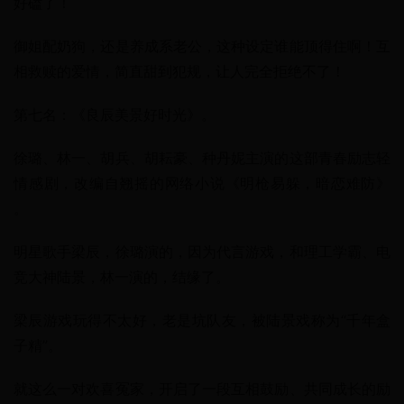
好磕了！
御姐配奶狗，还是养成系老公，这种设定谁能顶得住啊！互
相救赎的爱情，简直甜到犯规，让人完全拒绝不了！
第七名：《良辰美景好时光》。
徐璐、林一、胡兵、胡耘豪、种丹妮主演的这部青春励志轻
情感剧，改编自翘摇的网络小说《明枪易躲，暗恋难防》 
。
明星歌手梁辰，徐璐演的，因为代言游戏，和理工学霸、电
竞大神陆景，林一演的，结缘了。
梁辰游戏玩得不太好，老是坑队友，被陆景戏称为“千年盒
子精”。
就这么一对欢喜冤家，开启了一段互相鼓励、共同成长的励